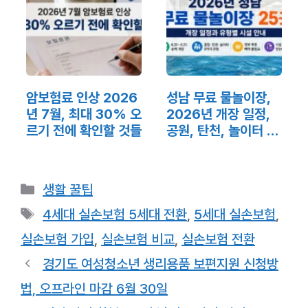
암보험료 인상 2026
성남 무료 물놀이장,
년 7월, 최대 30% 오
2026년 개장 일정,
르기 전에 확인할 것들
공원, 탄천, 놀이터 기
준 정리
카
생활 꿀팁
테
태
4세대 실손보험 5세대 전환
,
5세대 실손보험
,
고
그
실손보험 가입
,
실손보험 비교
,
실손보험 전환
리
경기도 여성청소년 생리용품 보편지원 신청방
법, 오프라인 마감 6월 30일