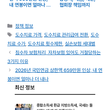
내 연봉이면 얼마나 더
협회장 책임까지
내나
카
정책 정보
테
태
도수치료 가격
,
도수치료 관리급여 전환
,
도수
고
그
치료 수가
,
도수치료 횟수제한
,
실손보험 세대별
리
침수차 보험처리, 자차보험 있어도 거절당하는
3가지 이유
2026년 국민연금 상한액 659만원 인상, 내 연
봉이면 얼마나 더 내나
최신 정보
종합소득세 환급 지방소득세, 국세는 들