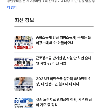
주민등록을 둔 세대주라면 소득 관계없이 세대당 10만 원을 받을 수
있는 지원금이에요. 성남시 에너지 안심지원금 현금 수령을 포함해
더 읽기
선불카드, 모바일 성남사랑상품권 세 가지 방식 중 하나를 골라야 하고,
신청 기간이 6월 12일 18시까지라 지금 바로 챙겨야 해요. 막상
최신 정보
신청하려고 보면 현금, 선불카드, 모바일 성남사랑상품권 세 가지 …
종합소득세 환급 지방소득세, 국세는 들
어왔는데 왜 안 안들어오나
근로장려금 반기신청, 9월 안 하면 손해
인 사람 vs 아닌 사람
2026년 국민연금 상한액 659만원 인
상, 내 연봉이면 얼마나 더 내나
실손 도수치료 관리급여 전환, 가격과 급
여 기준 총 정리