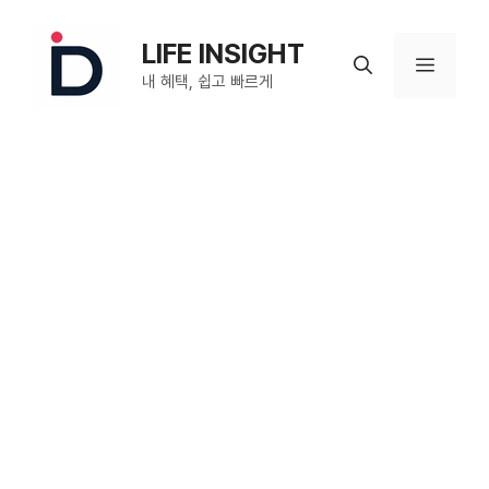
컨
텐
LIFE INSIGHT
메
츠
내 혜택, 쉽고 빠르게
로
뉴
건
너
뛰
기