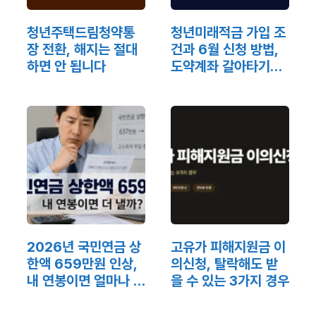
청년주택드림청약통
청년미래적금 가입 조
장 전환, 해지는 절대
건과 6월 신청 방법,
하면 안 됩니다
도약계좌 갈아타기까
지 총정리
2026년 국민연금 상
고유가 피해지원금 이
한액 659만원 인상,
의신청, 탈락해도 받
내 연봉이면 얼마나 더
을 수 있는 3가지 경우
내나