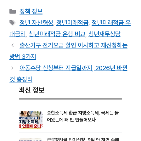
카
정책 정보
테
태
청년 자산형성
,
청년미래적금
,
청년미래적금 우
고
그
대금리
,
청년미래적금 은행 비교
,
청년재무상담
리
출산가구 전기요금 할인 이사하고 재신청하는
방법 3가지
아동수당 신청부터 지급일까지, 2026년 바뀐
것 총정리
최신 정보
종합소득세 환급 지방소득세, 국세는 들
어왔는데 왜 안 안들어오나
근로장려금 반기신청, 9월 안 하면 손해