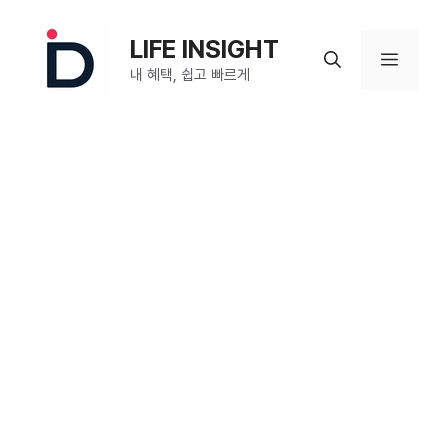
컨
텐
LIFE INSIGHT
메
츠
내 혜택, 쉽고 빠르게
로
뉴
건
너
뛰
기