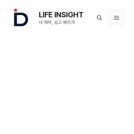
컨
텐
LIFE INSIGHT
메
츠
내 혜택, 쉽고 빠르게
로
뉴
건
너
뛰
기